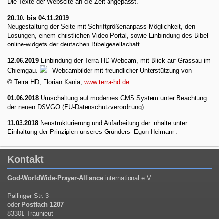
Die Texte der Webseite an die Zeit angepasst.
20.10. bis 04.11.2019
Neugestaltung der Seite mit Schriftgrößenanpass-Möglichkeit, den
Losungen, einem christlichen Video Portal, sowie Einbindung des Bibel
online-widgets der deutschen Bibelgesellschaft.
12.06.2019
Einbindung der Terra-HD-Webcam, mit Blick auf Grassau im
Chiemgau.
Webcambilder mit freundlicher Unterstützung von
© Terra HD, Florian Kania,
www.terra-hd.de
01.06.2018
Umschaltung auf modernes CMS System unter Beachtung
der neuen DSVGO (EU-Datenschutzverordnung).
11.03.2018
Neustrukturierung und Aufarbeitung der Inhalte unter
Einhaltung der Prinzipien unseres Gründers, Egon Heimann.
Kontakt
God-WorldWide-Prayer-Alliance
international e.V.
Pallinger Str. 3
oder
Postfach 1207
83301 Traunreut