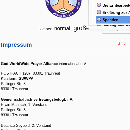
Christliche Lit
Übergabegebet
Die Erntearbeit
Ein Gicht
Wiedergeburt
Erklärung zur
Alkoholsü
Neugeboren
Spenden
Engelgesc
Heilung und Be
größer
normal
Engelschut
kleiner
Impressum
God-WorldWide-Prayer-Alliance
international e.V.
POSTFACH 1207, 83301 Traunreut
Kurzform:
GWWPA
Pallinger Str. 3
83301 Traunreut
Gemeinschaftlich vertretungsbefugt, i.A.:
Erwin Mantsch, 1. Vorstand
Pallinger Str. 3
83301 Traunreut
Beatrice Seybold, 2. Vorstand