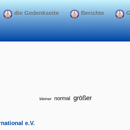
die Gedenkseite
Berichte
G
größer
normal
kleiner
national e.V.