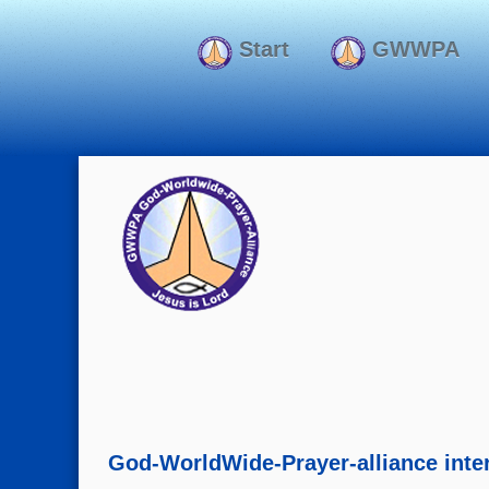
Start
GWWPA
God-WorldWide-Prayer-alliance inter