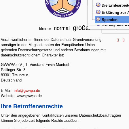
Christliche Lit
Übergabegebet
Die Erntearbeit
Ein Gicht
Wiedergeburt
Erklärung zur
Alkoholsü
Neugeboren
Spenden
Engelgesc
Heilung und Be
größer
normal
Engelschut
kleiner
Verantwortlicher im Sinne der Datenschutz-Grundverordnung,
sonstiger in den Mitgliedstaaten der Europäischen Union
geltenden Datenschutzgesetze und anderer Bestimmungen mit
datenschutzrechtlichem Charakter ist:
GWWPA e.V., 1. Vorstand Erwin Mantsch
Pallinger Str. 3
83301 Traunreut
Deutschland
E-Mail:
info@gwwpa.de
Website: www.gwwpa.de
Ihre Betroffenenrechte
Unter den angegebenen Kontaktdaten unseres Datenschutzbeauftragten
können Sie jederzeit folgende Rechte ausüben: